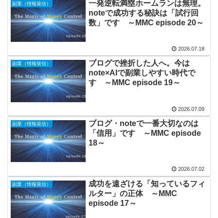
一発逆転満塁ホームランは無理。
副業（情報発信）
noteで成功する秘訣は「試行回
数」です ～MMC episode 20～
2026.07.18
ブログで挫折した人へ。今は
副業（情報発信）
note×AIで副業しやすい時代で
す ～MMC episode 19～
2026.07.09
ブログ・noteで一番大切なのは
副業（情報発信）
「信用」です ～MMC episode
18～
2026.07.02
成功を遠ざける「知っているフィ
副業（情報発信）
ルター」の正体 ～MMC
episode 17～