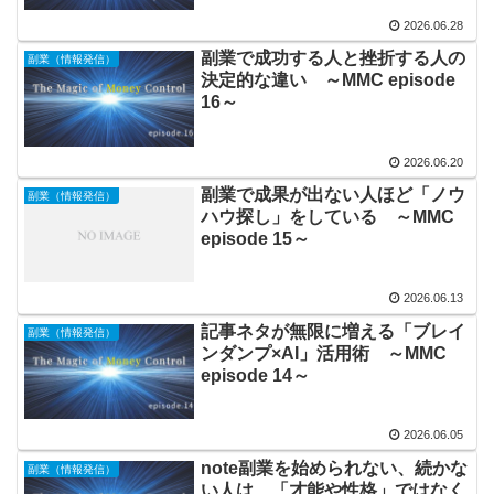
2026.06.28
副業で成功する人と挫折する人の
副業（情報発信）
決定的な違い ～MMC episode
16～
2026.06.20
副業で成果が出ない人ほど「ノウ
副業（情報発信）
ハウ探し」をしている ～MMC
episode 15～
2026.06.13
記事ネタが無限に増える「ブレイ
副業（情報発信）
ンダンプ×AI」活用術 ～MMC
episode 14～
2026.06.05
note副業を始められない、続かな
副業（情報発信）
い人は、「才能や性格」ではなく